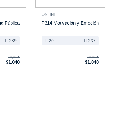
ONLINE
ud Pública
P314 Motivación y Emoción
239
20
237
$3,221
$3,221
$1,040
$1,040