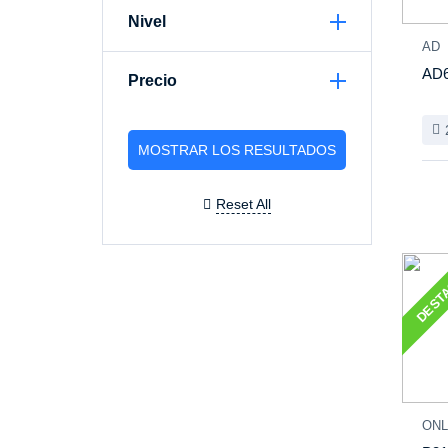
Nivel
AD
AD6
Precio
Reset All
DEST
ONL