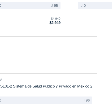
0
95
0
$4,940
$2,949
S
S101-2 Sistema de Salud Publico y Privado en México 2
0
96